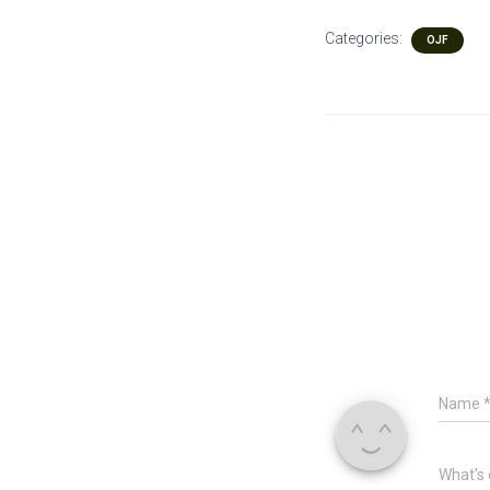
Categories:
OJF
Name
What's 