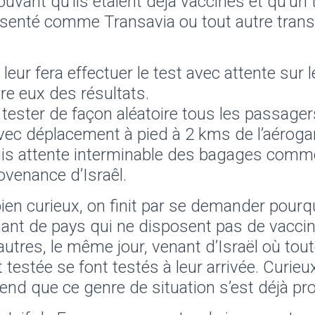
vant qu’ils étaient déjà vaccinés et qu’un 
ésenté comme Transavia ou tout autre trans
n leur fera effectuer le test avec attente sur 
tre eux des résultats.
e tester de façon aléatoire tous les passager
avec déplacement à pied à 2 kms de l’aérogare
is attente interminable des bagages comme
ovenance d’Israêl.
bien curieux, on finit par se demander pourq
ant de pays qui ne disposent pas de vacci
autres, le même jour, venant d’Israël où tout
t testée se font testés à leur arrivée. Curie
nd que ce genre de situation s’est déjà pro