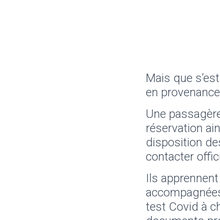
Mais que s’es
en provenance 
Une passagère 
réservation ai
disposition d
contacter offic
Ils apprennent 
accompagnées d
test Covid à c