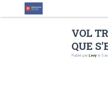
VOL TR
QUE S’
Publié par
Levy
le
5 av