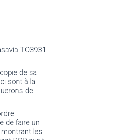
ansavia TO3931
 copie de sa
i sont à la
querons de
ordre
re
de faire un
 montrant les