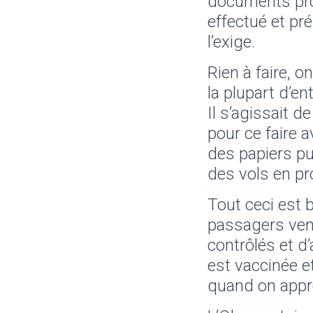
documents prou
effectué et pr
l’exige.
Rien à faire, o
la plupart d’en
Il s’agissait d
pour ce faire 
des papiers pu
des vols en pr
Tout ceci est 
passagers ven
contrôlés et d’
est vaccinée e
quand on appre