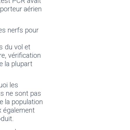
test PCR avait
porteur aérien
les nerfs pour
s du vol et
, vérification
 la plupart
uoi les
ns ne sont pas
e la population
ux également
duit.