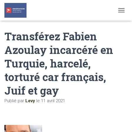
T
O
G
Transférez Fabien
G
L
E
Azoulay incarcéré en
N
A
Turquie, harcelé,
V
I
G
torturé car français,
A
T
Juif et gay
I
O
N
Publié par
Levy
le
11 avril 2021