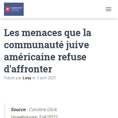
T
O
G
Les menaces que la
G
L
E
communauté juive
N
A
américaine refuse
V
I
G
d’affronter
A
T
Publié par
Levy
le
5 avril 2021
I
O
N
Source
: Caroline Glick
IsraelHayom 2/4/2021