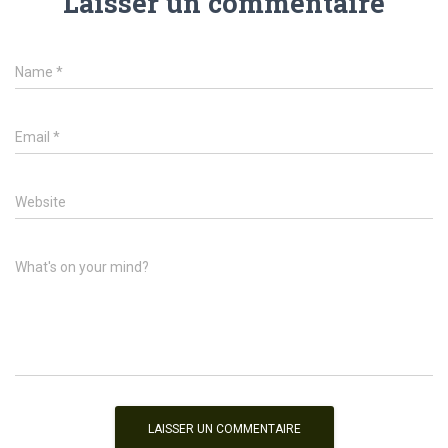
Laisser un commentaire
Name
*
Email
*
Website
What's on your mind?