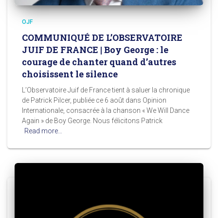
OJF
COMMUNIQUÉ DE L’OBSERVATOIRE
JUIF DE FRANCE | Boy George : le
courage de chanter quand d’autres
choisissent le silence
L’Observatoire Juif de France tient à saluer la chronique
de Patrick Pilcer, publiée ce 6 août dans Opinion
Internationale, consacrée à la chanson « We Will Dance
Again » de Boy George. Nous félicitons Patrick
Read more…