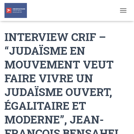
T
O
G
INTERVIEW CRIF –
G
L
E
“JUDAÏSME EN
N
A
MOUVEMENT VEUT
V
I
G
FAIRE VIVRE UN
A
T
JUDAÏSME OUVERT,
I
O
N
ÉGALITAIRE ET
MODERNE”, JEAN-
FRANÇOIS BENSAHEL