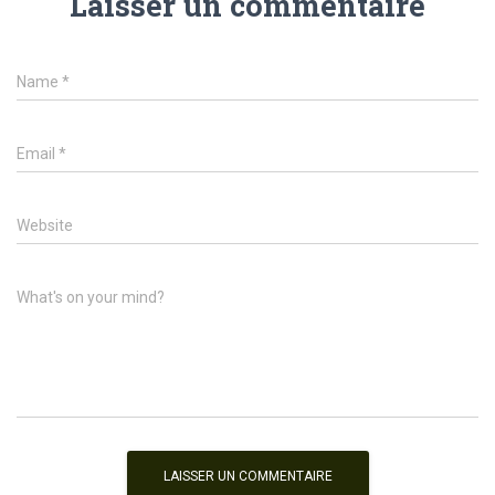
Laisser un commentaire
Name
*
Email
*
Website
What's on your mind?