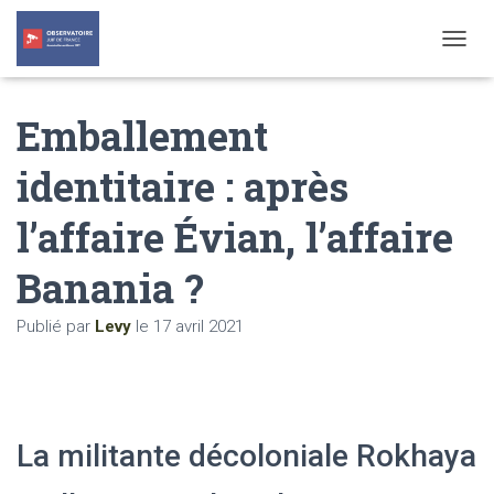
T
O
G
Emballement
G
L
E
identitaire : après
N
A
l’affaire Évian, l’affaire
V
I
G
Banania ?
A
T
Publié par
Levy
le
17 avril 2021
I
O
N
La militante décoloniale Rokhaya