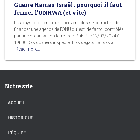
Guerre Hamas-Israël : pourquoi il faut
fermer l’UNRWA (et vite)
Les pays occidentaux ne peuvent plus se permettre de
financer une agence de l’ONU qui est, de facto, contrôlée
par une organisation terroriste. Publié le 12/02/2024 à
19h00 Des ouvriers inspectent les dégâts causés à
Read more…
Notre site
ACCUEIL
HISTORIQUE
L’ÉQUIPE