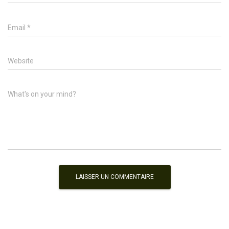
Email
*
Website
What's on your mind?