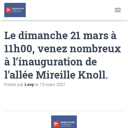
T
O
G
Le dimanche 21 mars à
G
L
E
11h00, venez nombreux
N
A
à l’inauguration de
V
I
G
l’allée Mireille Knoll.
A
T
Publié par
Levy
le
13 mars 2021
I
O
N