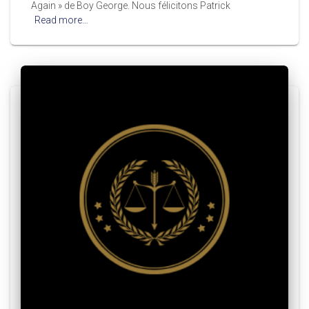
Again » de Boy George. Nous félicitons Patrick
Read more…