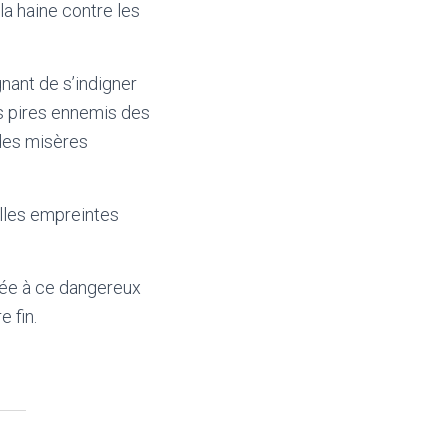
a haine contre les
gnant de s’indigner
es pires ennemis des
 des misères
lles empreintes
née à ce dangereux
e fin.