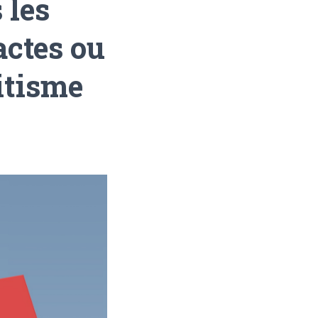
 les
actes ou
mitisme