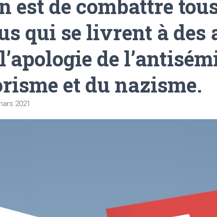
n est de combattre tous
us qui se livrent à des 
 l’apologie de l’antisé
orisme et du nazisme.
mars 2021