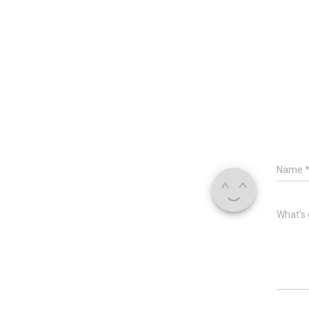
Name
What's 