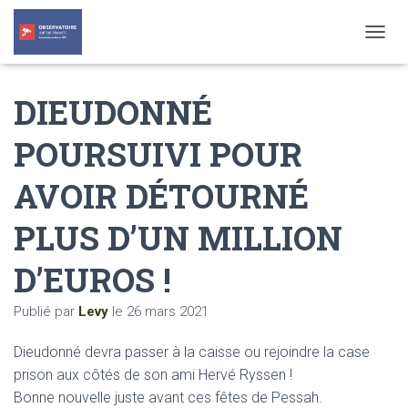
T
O
G
DIEUDONNÉ
G
L
E
POURSUIVI POUR
N
A
AVOIR DÉTOURNÉ
V
I
G
PLUS D’UN MILLION
A
T
D’EUROS !
I
O
N
Publié par
Levy
le
26 mars 2021
Dieudonné devra passer à la caisse ou rejoindre la case
prison aux côtés de son ami Hervé Ryssen !
Bonne nouvelle juste avant ces fêtes de Pessah.