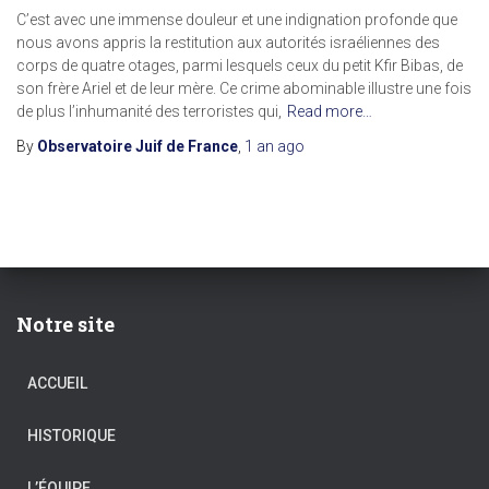
C’est avec une immense douleur et une indignation profonde que
nous avons appris la restitution aux autorités israéliennes des
corps de quatre otages, parmi lesquels ceux du petit Kfir Bibas, de
son frère Ariel et de leur mère. Ce crime abominable illustre une fois
de plus l’inhumanité des terroristes qui,
Read more…
By
Observatoire Juif de France
,
1 an
ago
Notre site
ACCUEIL
HISTORIQUE
L’ÉQUIPE