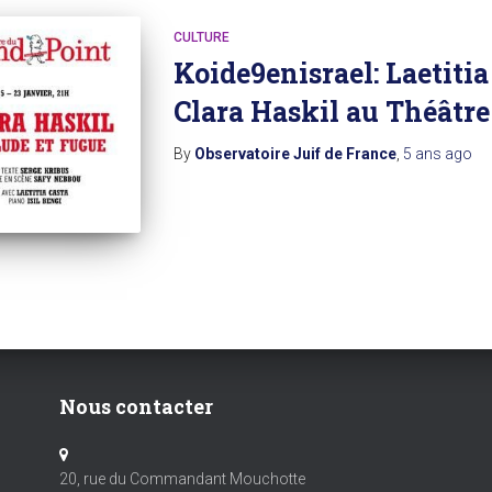
CULTURE
Koide9enisrael: Laetitia 
Clara Haskil au Théâtr
By
Observatoire Juif de France
,
5 ans
ago
Nous contacter
20, rue du Commandant Mouchotte