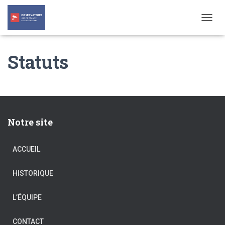
T
O
G
Statuts
G
L
E
N
A
V
I
Notre site
G
A
T
ACCUEIL
I
O
N
HISTORIQUE
L’ÉQUIPE
CONTACT