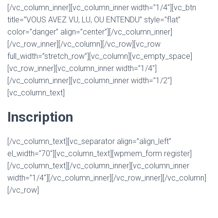
[/vc_column_inner][vc_column_inner width=”1/4″][vc_btn
title=”VOUS AVEZ VU, LU, OU ENTENDU” style=”flat”
color=”danger” align=”center”][/vc_column_inner]
[/vc_row_inner][/vc_column][/vc_row][vc_row
full_width=”stretch_row”][vc_column][vc_empty_space]
[vc_row_inner][vc_column_inner width=”1/4″]
[/vc_column_inner][vc_column_inner width=”1/2″]
[vc_column_text]
Inscription
[/vc_column_text][vc_separator align=”align_left”
el_width=”70″][vc_column_text][wpmem_form register]
[/vc_column_text][/vc_column_inner][vc_column_inner
width=”1/4″][/vc_column_inner][/vc_row_inner][/vc_column]
[/vc_row]