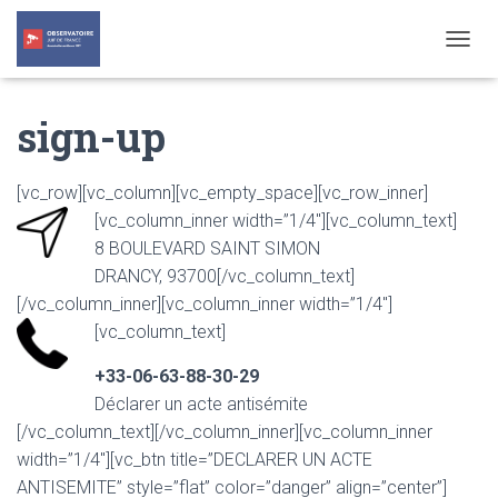
T
O
G
sign-up
G
L
E
N
[vc_row][vc_column][vc_empty_space][vc_row_inner]
A
[vc_column_inner width=”1/4″][vc_column_text]
V
8 BOULEVARD SAINT SIMON
I
G
DRANCY, 93700[/vc_column_text]
A
[/vc_column_inner][vc_column_inner width=”1/4″]
T
[vc_column_text]
I
O
N
+33-06-63-88-30-29
Déclarer un acte antisémite
[/vc_column_text][/vc_column_inner][vc_column_inner
width=”1/4″][vc_btn title=”DECLARER UN ACTE
ANTISEMITE” style=”flat” color=”danger” align=”center”]