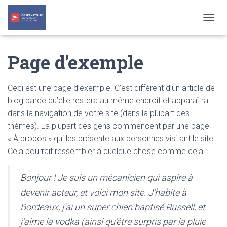
T
O
G
Page d’exemple
G
L
E
N
Ceci est une page d’exemple. C’est différent d’un article de
A
blog parce qu’elle restera au même endroit et apparaîtra
V
dans la navigation de votre site (dans la plupart des
I
G
thèmes). La plupart des gens commencent par une page
A
« À propos » qui les présente aux personnes visitant le site.
T
Cela pourrait ressembler à quelque chose comme cela :
I
O
N
Bonjour ! Je suis un mécanicien qui aspire à
devenir acteur, et voici mon site. J’habite à
Bordeaux, j’ai un super chien baptisé Russell, et
j’aime la vodka (ainsi qu’être surpris par la pluie