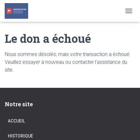
T
O
G
Le don a échoué
G
L
E
N
Nous sommes désolés, mais votre transaction a échoué.
A
Veuillez essayer à nouveau ou contacter l’assistance du
V
site.
I
G
A
T
I
O
Notre site
N
ACCUEIL
HISTORIQUE