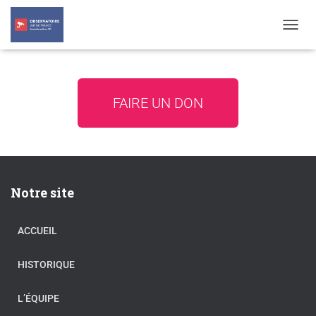
T
O
G
G
L
FAIRE UN DON
E
N
A
V
I
G
A
Notre site
T
I
O
ACCUEIL
N
HISTORIQUE
L’ÉQUIPE