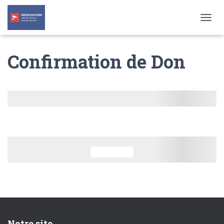
T
O
G
Confirmation de Don
G
L
E
N
A
V
I
G
A
T
I
O
N
Notre site