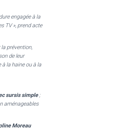
édure engagée à la
s TV », prend acte
la prévention,
son de leur
à la haine ou à la
c sursis simple
;
on aménageables
oline Moreau