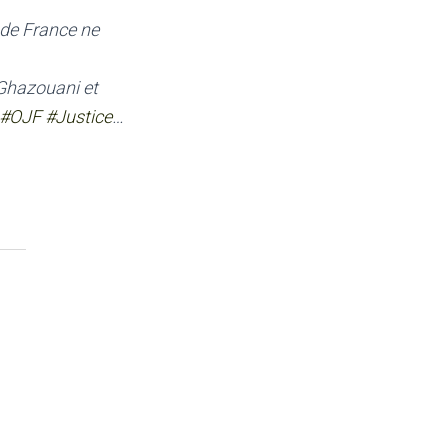
f de France ne
 Ghazouani et
#OJF
#Justice
…