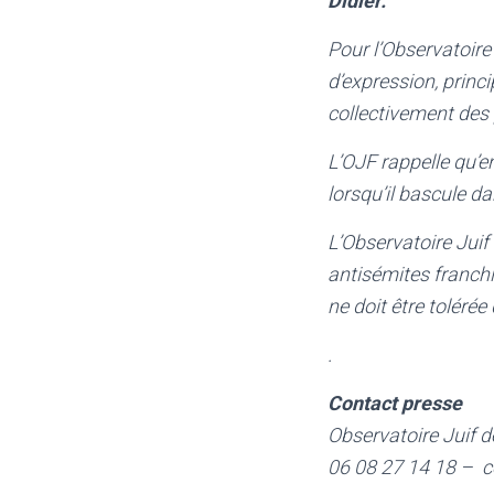
Didier.
Pour l’Observatoire
d’expression, princ
collectivement des p
L’OJF rappelle qu’en
lorsqu’il bascule da
L’Observatoire Juif
antisémites franchir
ne doit être tolérée
.
Contact presse
Observatoire Juif 
06 08 27 14 18 – c