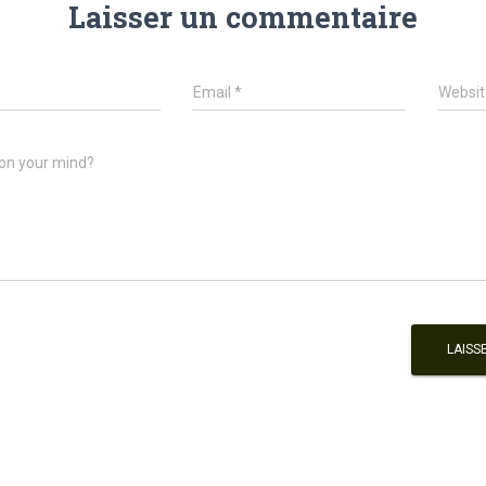
Laisser un commentaire
*
Email
*
Websit
on your mind?