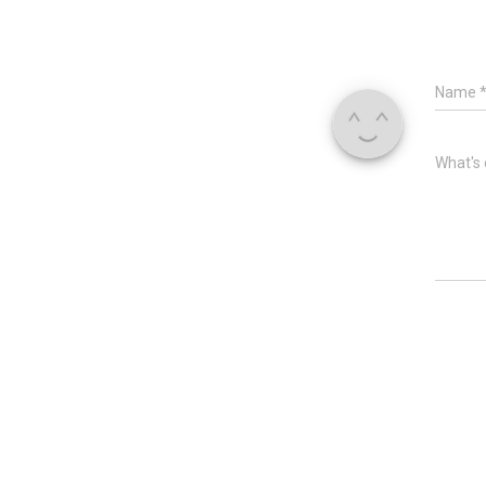
Name
What's 