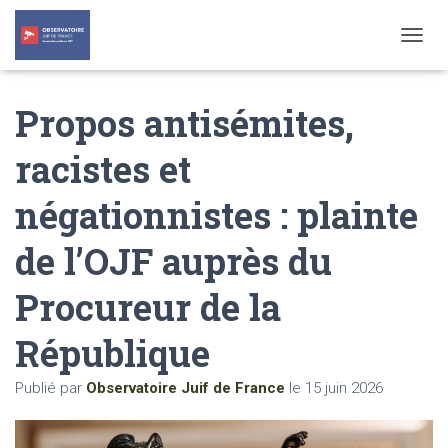
T
O
G
Propos antisémites,
G
L
E
racistes et
N
A
négationnistes : plainte
V
I
G
de l’OJF auprès du
A
T
Procureur de la
I
O
N
République
Publié par
Observatoire Juif de France
le
15 juin 2026