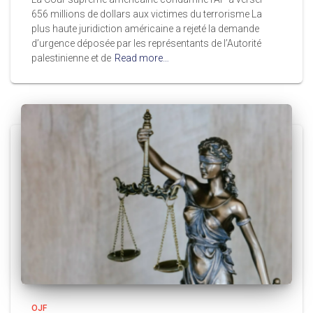
656 millions de dollars aux victimes du terrorisme La
plus haute juridiction américaine a rejeté la demande
d’urgence déposée par les représentants de l’Autorité
palestinienne et de
Read more…
OJF