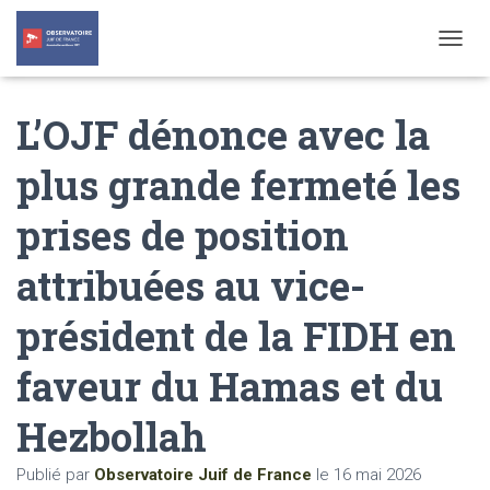
T
O
G
L’OJF dénonce avec la
G
L
E
plus grande fermeté les
N
A
prises de position
V
I
G
attribuées au vice-
A
T
président de la FIDH en
I
O
N
faveur du Hamas et du
Hezbollah
Publié par
Observatoire Juif de France
le
16 mai 2026