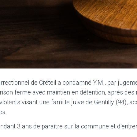
rrectionnel de Créteil a condamné Y.M., par jugem
prison ferme avec maintien en détention, après de
 violents visant une famille juive de Gentilly (94),
es.
endant 3 ans de paraître sur la commune et d’entre