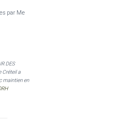
tées par Me
UR DES
 Créteil a
c maintien en
PORH