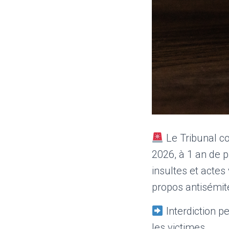
Le Tribunal co
2026, à 1 an de 
insultes et actes
propos antisémit
Interdiction p
les victimes.