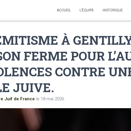
ACCUEIL
L’ÉQUIPE
HISTORIQUE
MITISME À GENTILLY 
SON FERME POUR L’
IOLENCES CONTRE UN
E JUIVE.
re Juif de France
le
18 mai 2026