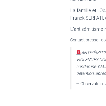
La famille et l’O
Franck SERFATI, 
L’antisémitisme n’
Contact presse : co
ANTISÉMITIS
VIOLENCES CON
condamné Y.M., 
détention, aprè
— Observatoire 