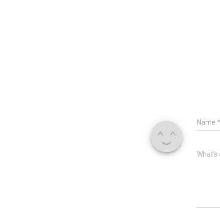
Name
What's 