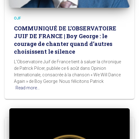
OJF
COMMUNIQUÉ DE L’OBSERVATOIRE
JUIF DE FRANCE | Boy George : le
courage de chanter quand d’autres
choisissent le silence
L’Observatoire Juif de France tient à saluer la chronique
de Patrick Pilcer, publiée ce 6 août dans Opinion
Internationale, consacrée à la chanson « We Will Dance
Again » de Boy George. Nous félicitons Patrick
Read more…