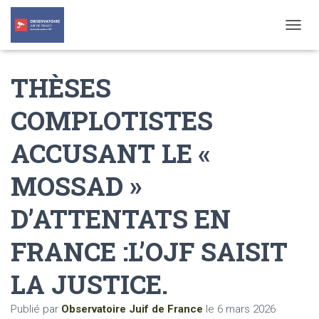
T
O
G
THÈSES
G
L
E
COMPLOTISTES
N
A
ACCUSANT LE «
V
I
G
MOSSAD »
A
T
D’ATTENTATS EN
I
O
N
FRANCE :L’OJF SAISIT
LA JUSTICE.
Publié par
Observatoire Juif de France
le
6 mars 2026