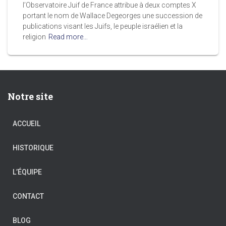
l’Observatoire Juif de France attribue à deux comptes X
portant le nom de Wallace Degeorges une succession de
publications visant les Juifs, le peuple israélien et la
religion
Read more…
Notre site
ACCUEIL
HISTORIQUE
L’ÉQUIPE
CONTACT
BLOG