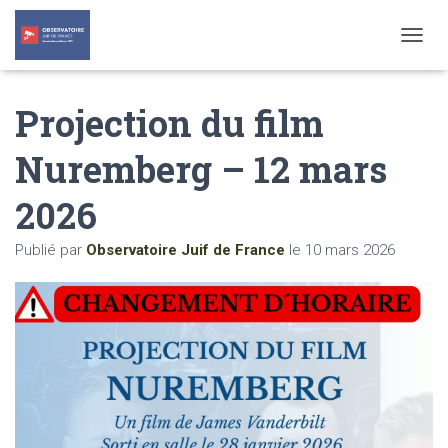
T
O
G
Projection du film
G
L
E
Nuremberg – 12 mars
N
A
2026
V
I
G
Publié par
Observatoire Juif de France
le
10 mars 2026
A
T
I
O
N