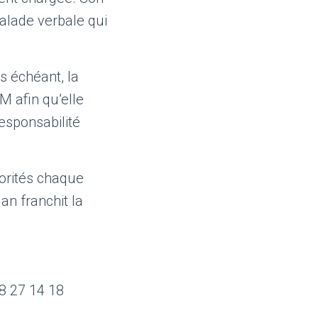
calade verbale qui
s échéant, la
M afin qu’elle
esponsabilité
torités chaque
an franchit la
8 27 14 18