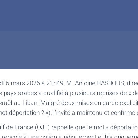
i 6 mars 2026 à 21h49, M. Antoine BASBOUS, dire
s pays arabes a qualifié à plusieurs reprises de « d
 Israël au Liban. Malgré deux mises en garde explici
mot déportation ? »), l’invité a maintenu et confirmé
if de France (OJF) rappelle que le mot « déportatio
l renvoie à une notion juridiquement et historique