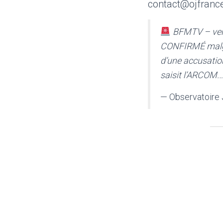
contact@ojfranc
BFMTV – vendr
CONFIRMÉ malgré 
d’une accusatio
saisit l’ARCOM.
— Observatoire 