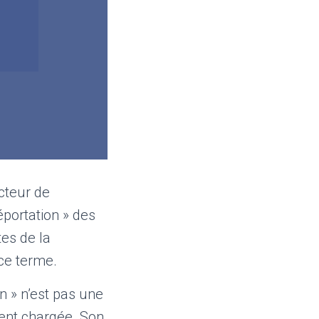
cteur de
éportation » des
tes de la
 ce terme.
n » n’est pas une
ment chargée. Son