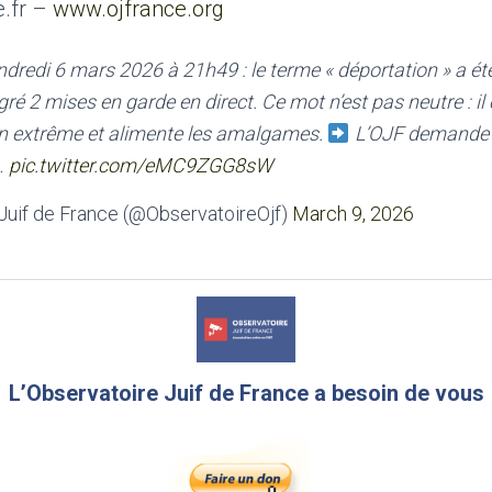
e.fr –
www.ojfrance.org
edi 6 mars 2026 à 21h49 : le terme « déportation » a ét
2 mises en garde en direct. Ce mot n’est pas neutre : il 
n extrême et alimente les amalgames.
L’OJF demande re
…
pic.twitter.com/eMC9ZGG8sW
Juif de France (@ObservatoireOjf)
March 9, 2026
L’Observatoire Juif de France a besoin de vous