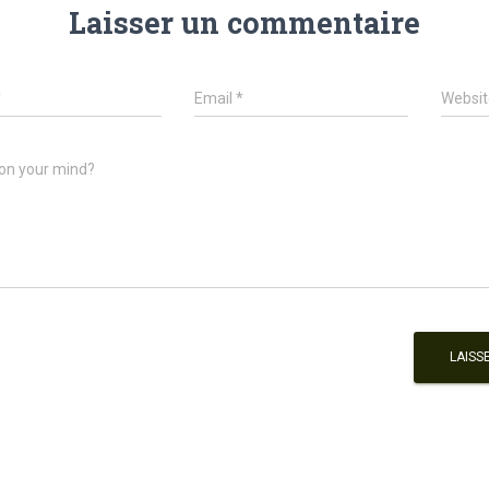
Laisser un commentaire
*
Email
*
Websit
on your mind?