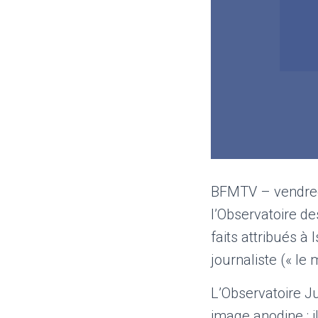
BFMTV – vendred
l’Observatoire de
faits attribués à
journaliste (« le 
L’Observatoire Ju
image anodine : i