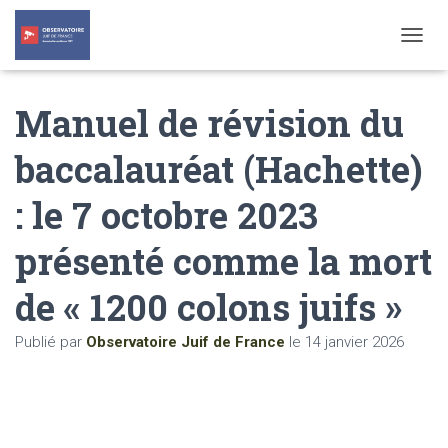
T
O
G
Manuel de révision du
G
L
E
baccalauréat (Hachette)
N
A
: le 7 octobre 2023
V
I
G
présenté comme la mort
A
T
de « 1200 colons juifs »
I
O
N
Publié par
Observatoire Juif de France
le
14 janvier 2026