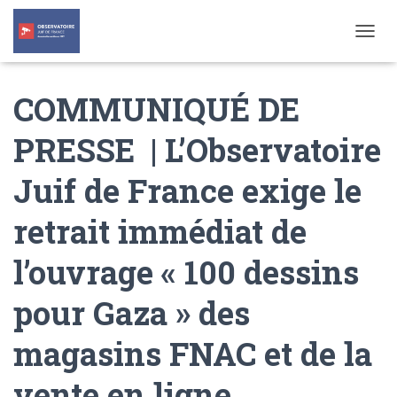
T
O
G
COMMUNIQUÉ DE
G
L
E
PRESSE | L’Observatoire
N
A
Juif de France exige le
V
I
G
retrait immédiat de
A
T
l’ouvrage « 100 dessins
I
O
N
pour Gaza » des
magasins FNAC et de la
vente en ligne