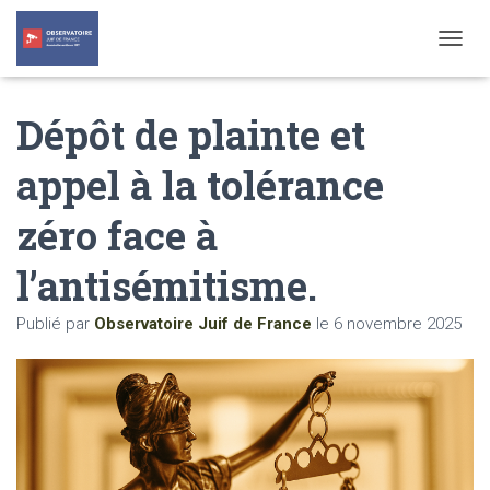
T
O
G
Dépôt de plainte et
G
L
E
appel à la tolérance
N
A
zéro face à
V
I
G
l’antisémitisme.
A
T
Publié par
Observatoire Juif de France
le
6 novembre 2025
I
O
N