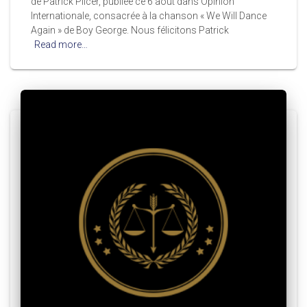
de Patrick Pilcer, publiée ce 6 août dans Opinion
Internationale, consacrée à la chanson « We Will Dance
Again » de Boy George. Nous félicitons Patrick
Read more…