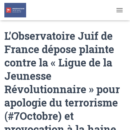
T
O
G
L’Observatoire Juif de
G
L
E
France dépose plainte
N
A
contre la « Ligue de la
V
I
G
Jeunesse
A
T
Révolutionnaire » pour
I
O
N
apologie du terrorisme
(#7Octobre) et
provocation à la haine