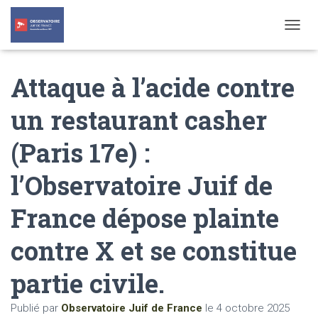
T
O
G
Attaque à l’acide contre
G
L
E
un restaurant casher
N
A
(Paris 17e) :
V
I
G
l’Observatoire Juif de
A
T
France dépose plainte
I
O
N
contre X et se constitue
partie civile.
Publié par
Observatoire Juif de France
le
4 octobre 2025