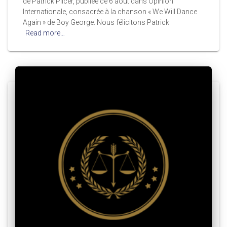
de Patrick Pilcer, publiée ce 6 août dans Opinion
Internationale, consacrée à la chanson « We Will Dance
Again » de Boy George. Nous félicitons Patrick
Read more…