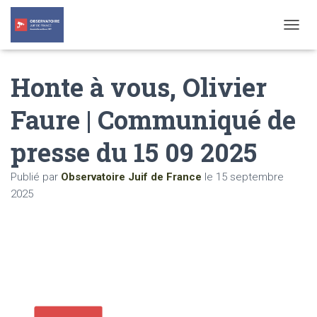
T
O
G
Honte à vous, Olivier
G
L
E
Faure | Communiqué de
N
A
presse du 15 09 2025
V
I
G
Publié par
Observatoire Juif de France
le
15 septembre
A
2025
T
I
O
N