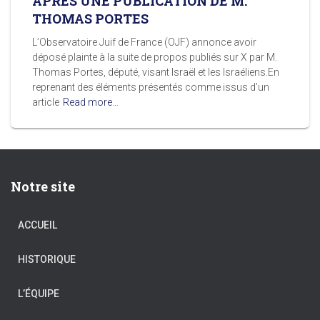
APRÈS UNE PUBLICATION DE M.
THOMAS PORTES
L’Observatoire Juif de France (OJF) annonce avoir
déposé plainte à la suite de propos publiés sur X par M.
Thomas Portes, député, visant Israël et les Israéliens.En
reprenant des éléments présentés comme issus d’un
article
Read more…
Notre site
ACCUEIL
HISTORIQUE
L’ÉQUIPE