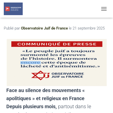
T
O
G
G
Publié par
Observatoire Juif de France
le
21 septembre 2025
L
E
N
A
V
I
G
A
T
I
O
N
Face au silence des mouvements «
apolitiques » et religieux en France
Depuis plusieurs mois,
partout dans le