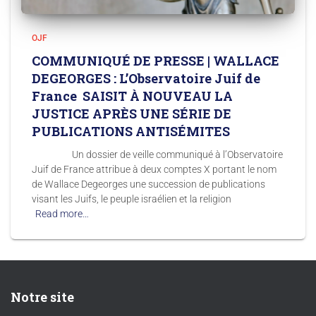
OJF
COMMUNIQUÉ DE PRESSE | WALLACE
DEGEORGES : L’Observatoire Juif de
France SAISIT À NOUVEAU LA
JUSTICE APRÈS UNE SÉRIE DE
PUBLICATIONS ANTISÉMITES
Un dossier de veille communiqué à l’Observatoire
Juif de France attribue à deux comptes X portant le nom
de Wallace Degeorges une succession de publications
visant les Juifs, le peuple israélien et la religion
Read more…
Notre site