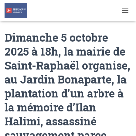
T
O
G
Dimanche 5 octobre
G
L
E
2025 à 18h, la mairie de
N
A
Saint-Raphaël organise,
V
I
G
au Jardin Bonaparte, la
A
T
plantation d’un arbre à
I
O
N
la mémoire d’Ilan
Halimi, assassiné
sauvagement parce