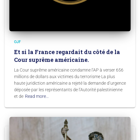
OJF
Et si la France regardait du côté de la
Cour suprême américaine.
La Cour suprême américaine condamne l’AP à verser 656
millions de dollars aux victimes du terrorisme La plus
haute juridiction américaine a rejeté la demande d’urgence
déposée par les représentants de l’Autorité palestinienne
et de
Read more…