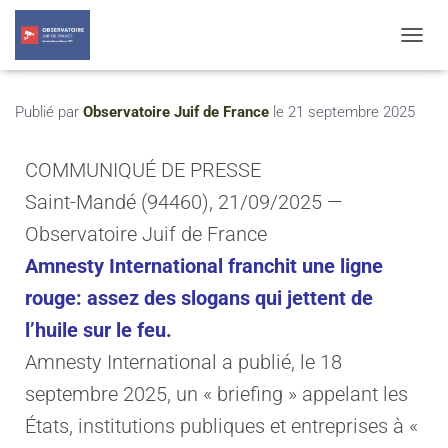
T
O
G
G
Publié par
Observatoire Juif de France
le
21 septembre 2025
L
E
N
COMMUNIQUÉ DE PRESSE
A
Saint-Mandé (94460), 21/09/2025 —
V
I
Observatoire Juif de France
G
A
Amnesty International franchit une ligne
T
rouge: assez des slogans qui jettent de
I
O
l’huile sur le feu.
N
Amnesty International a publié, le 18
septembre 2025, un « briefing » appelant les
États, institutions publiques et entreprises à «