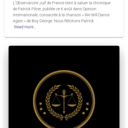
L’Observatoire Juif de France tient à saluer la chronique
de Patrick Pilcer, publiée ce 6 août dans Opinion
Internationale, consacrée à la chanson « We Will Dance
Again » de Boy George. Nous félicitons Patrick
Read more…