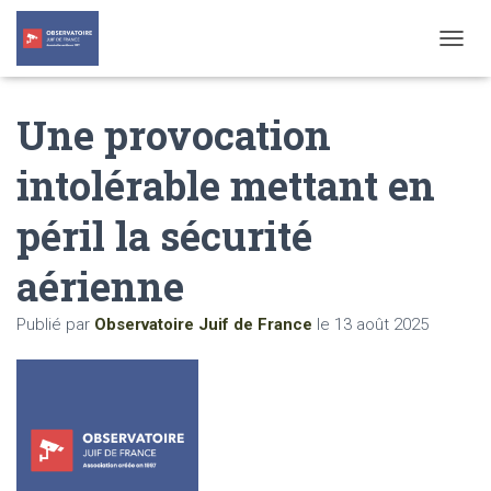
T
O
G
Une provocation
G
L
E
intolérable mettant en
N
A
péril la sécurité
V
I
G
aérienne
A
T
Publié par
Observatoire Juif de France
le
13 août 2025
I
O
N