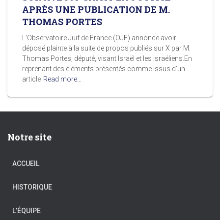
APRÈS UNE PUBLICATION DE M.
THOMAS PORTES
L’Observatoire Juif de France (OJF) annonce avoir
déposé plainte à la suite de propos publiés sur X par M.
Thomas Portes, député, visant Israël et les Israéliens.En
reprenant des éléments présentés comme issus d’un
article
Read more…
Notre site
ACCUEIL
HISTORIQUE
L’ÉQUIPE