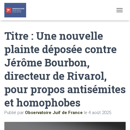
T
O
G
Titre : Une nouvelle
G
L
E
plainte déposée contre
N
A
Jérôme Bourbon,
V
I
G
directeur de Rivarol,
A
T
pour propos antisémites
I
O
N
et homophobes
Publié par
Observatoire Juif de France
le
4 août 2025