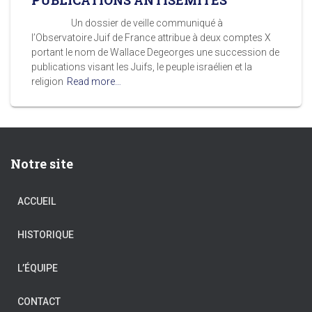
PUBLICATIONS ANTISÉMITES
Un dossier de veille communiqué à
l’Observatoire Juif de France attribue à deux comptes X
portant le nom de Wallace Degeorges une succession de
publications visant les Juifs, le peuple israélien et la
religion
Read more…
Notre site
ACCUEIL
HISTORIQUE
L’ÉQUIPE
CONTACT