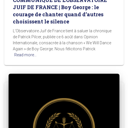
JUIF DE FRANCE | Boy George : le
courage de chanter quand d’autres
choisissent le silence
L’Observatoire Juif de France tient à saluer la chronique
de Patrick Pilcer, publiée ce 6 août dans Opinion
Internationale, consacrée à la chanson « We Will Dance
Again » de Boy George. Nous félicitons Patrick
Read more…