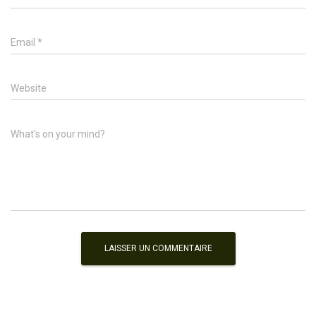
Email
*
Website
What's on your mind?