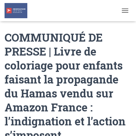
T
O
G
COMMUNIQUÉ DE
G
L
E
PRESSE | Livre de
N
A
coloriage pour enfants
V
I
G
faisant la propagande
A
T
du Hamas vendu sur
I
O
N
Amazon France :
l’indignation et l’action
s’imposent