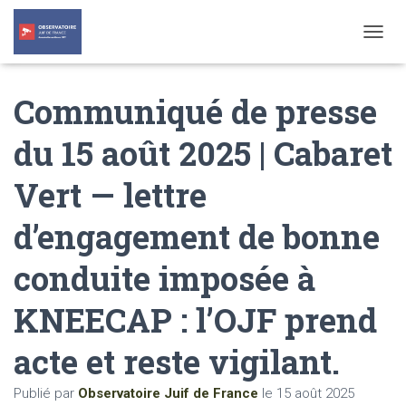
T
O
G
Communiqué de presse
G
L
E
du 15 août 2025 | Cabaret
N
A
Vert — lettre
V
I
G
d’engagement de bonne
A
T
conduite imposée à
I
O
N
KNEECAP : l’OJF prend
acte et reste vigilant.
Publié par
Observatoire Juif de France
le
15 août 2025