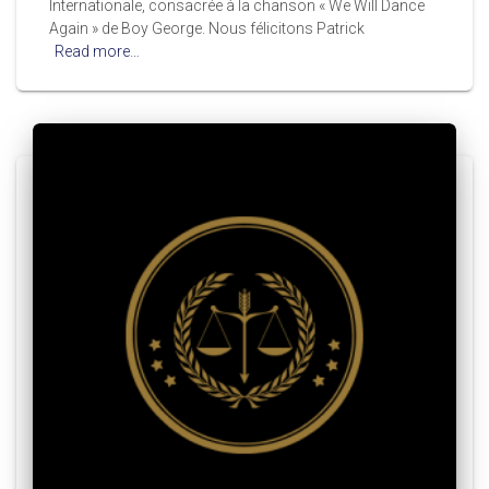
Internationale, consacrée à la chanson « We Will Dance
Again » de Boy George. Nous félicitons Patrick
Read more…