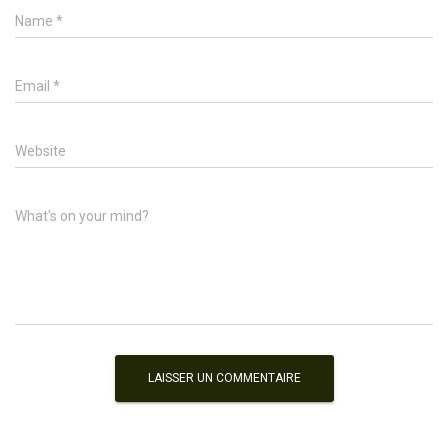
Name
*
Email
*
Website
What's on your mind?