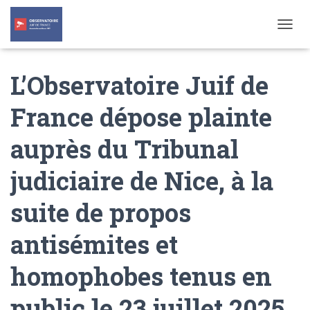
T
O
G
L’Observatoire Juif de
G
L
E
France dépose plainte
N
A
auprès du Tribunal
V
I
G
judiciaire de Nice, à la
A
T
suite de propos
I
O
N
antisémites et
homophobes tenus en
public le 23 juillet 2025