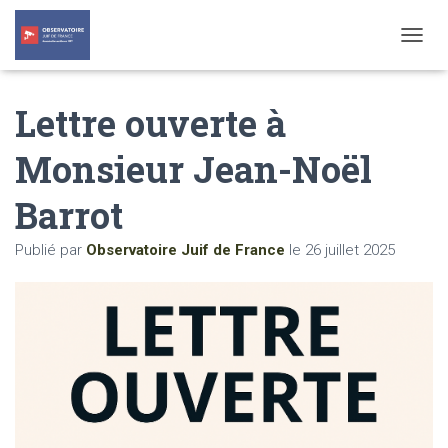
T
O
G
Lettre ouverte à
G
L
E
Monsieur Jean-Noël
N
A
Barrot
V
I
G
Publié par
Observatoire Juif de France
le
26 juillet 2025
A
T
I
O
N