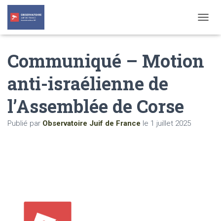
T
O
G
Communiqué – Motion
G
L
E
anti-israélienne de
N
A
l’Assemblée de Corse
V
I
G
Publié par
Observatoire Juif de France
le
1 juillet 2025
A
T
I
O
N