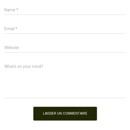
Name
*
Email
*
Website
What's on your mind?