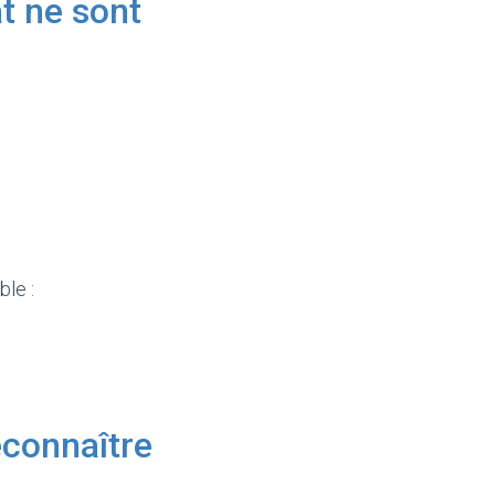
t ne sont
ble :
econnaître