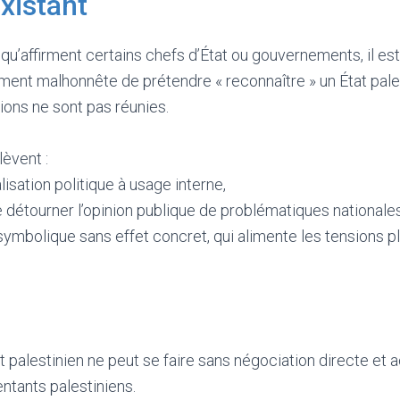
existant
qu’affirment certains chefs d’État ou gouvernements, il es
ement malhonnête de prétendre « reconnaître » un État pales
tions ne sont pas réunies.
lèvent :
isation politique à usage interne,
e détourner l’opinion publique de problématiques nationales
 symbolique sans effet concret, qui alimente les tensions p
é
at palestinien ne peut se faire sans négociation directe et
entants palestiniens.