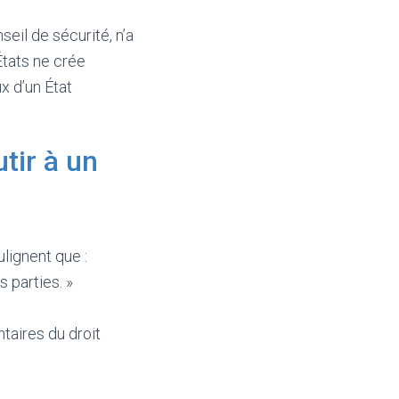
seil de sécurité, n’a
États ne crée
ux d’un État
tir à un
lignent que :
s parties. »
taires du droit