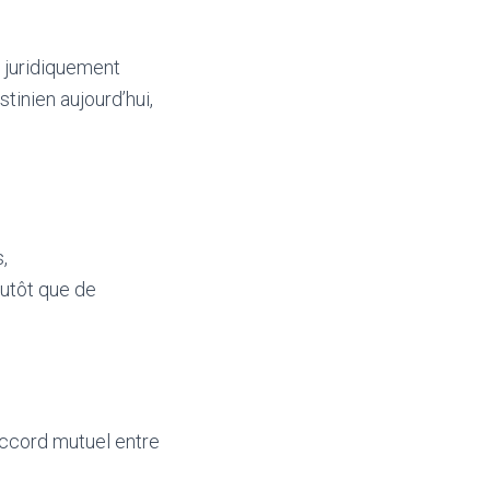
t juridiquement
tinien aujourd’hui,
,
lutôt que de
 accord mutuel entre