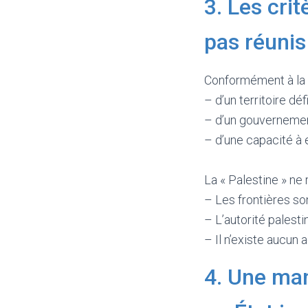
3. Les cri
pas réunis
Conformément à la C
– d’un territoire défi
– d’un gouvernement
– d’une capacité à e
La « Palestine » ne
– Les frontières so
– L’autorité palest
– Il n’existe aucun 
4. Une man