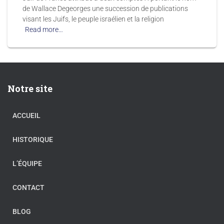
de Wallace Degeorges une succession de publications
visant les Juifs, le peuple israélien et la religion
Read more…
Notre site
ACCUEIL
HISTORIQUE
L’ÉQUIPE
CONTACT
BLOG