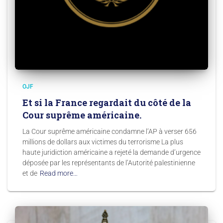
OJF
Et si la France regardait du côté de la
Cour suprême américaine.
La Cour suprême américaine condamne l’AP à verser 656
millions de dollars aux victimes du terrorisme La plus
haute juridiction américaine a rejeté la demande d’urgence
déposée par les représentants de l’Autorité palestinienne
et de
Read more…