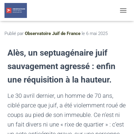
T
O
G
G
Publié par
Observatoire Juif de France
le
6 mai 2025
L
E
N
Alès, un septuagénaire juif
A
V
sauvagement agressé : enfin
I
G
une réquisition à la hauteur.
A
T
I
Le 30 avril dernier, un homme de 70 ans,
O
N
ciblé parce que juif, a été violemment roué de
coups au pied de son immeuble. Ce n’est ni
un fait divers ni une « rixe de quartier » : c’est
un acte antisémite grave, sur une personne