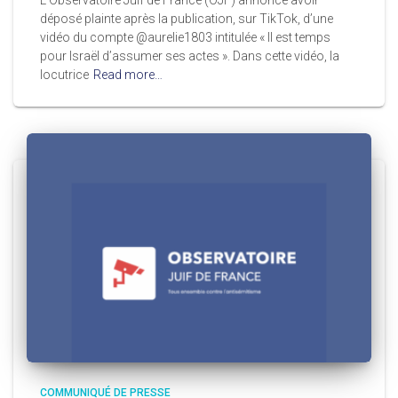
déposé plainte après la publication, sur TikTok, d’une
vidéo du compte @aurelie1803 intitulée « Il est temps
pour Israël d’assumer ses actes ». Dans cette vidéo, la
locutrice
Read more…
COMMUNIQUÉ DE PRESSE