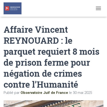
T
O
G
Affaire Vincent
G
L
E
REYNOUARD : le
N
A
parquet requiert 8 mois
V
I
G
de prison ferme pour
A
T
négation de crimes
I
O
N
contre l’Humanité
Publié par
Observatoire Juif de France
le
30 mai 2025