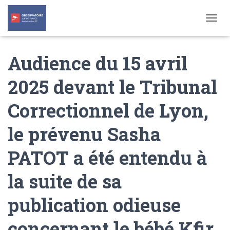
T
O
G
Audience du 15 avril
G
L
E
2025 devant le Tribunal
N
A
Correctionnel de Lyon,
V
I
G
le prévenu Sasha
A
T
PATOT a été entendu à
I
O
N
la suite de sa
publication odieuse
concernant le bébé Kfir