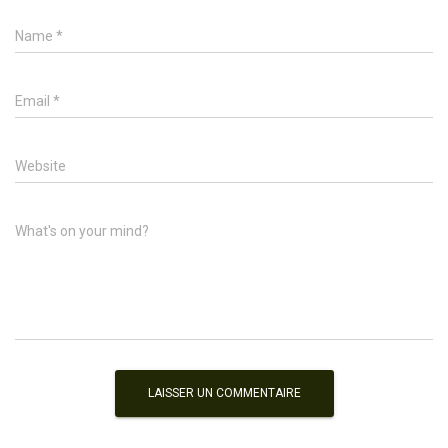
Name
*
Email
*
Website
What's on your mind?