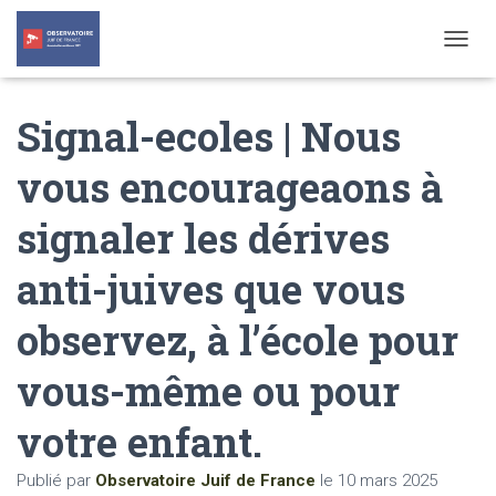
T
O
G
Signal-ecoles | Nous
G
L
E
vous encourageaons à
N
A
signaler les dérives
V
I
G
anti-juives que vous
A
T
observez, à l’école pour
I
O
N
vous-même ou pour
votre enfant.
Publié par
Observatoire Juif de France
le
10 mars 2025