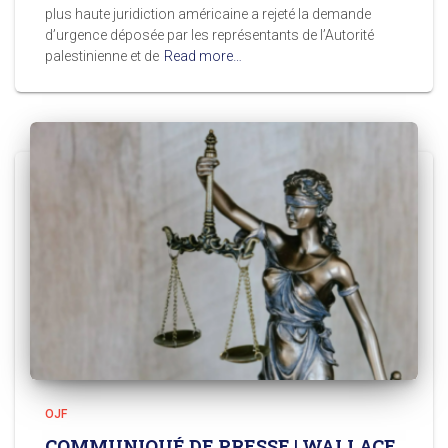
plus haute juridiction américaine a rejeté la demande
d’urgence déposée par les représentants de l’Autorité
palestinienne et de
Read more…
OJF
COMMUNIQUÉ DE PRESSE | WALLACE