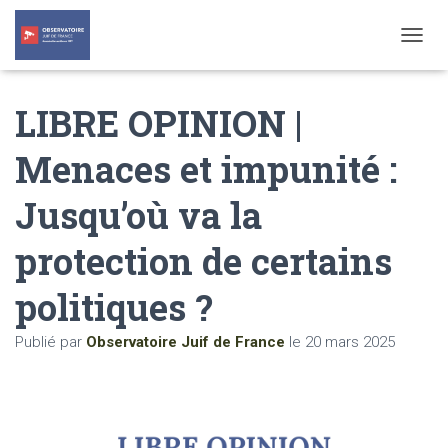
T
O
G
LIBRE OPINION |
G
L
E
Menaces et impunité :
N
A
Jusqu’où va la
V
I
G
protection de certains
A
T
politiques ?
I
O
N
Publié par
Observatoire Juif de France
le
20 mars 2025