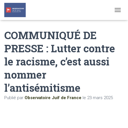
T
O
G
COMMUNIQUÉ DE
G
L
E
PRESSE : Lutter contre
N
A
le racisme, c’est aussi
V
I
G
nommer
A
T
l’antisémitisme
I
O
N
Publié par
Observatoire Juif de France
le
23 mars 2025