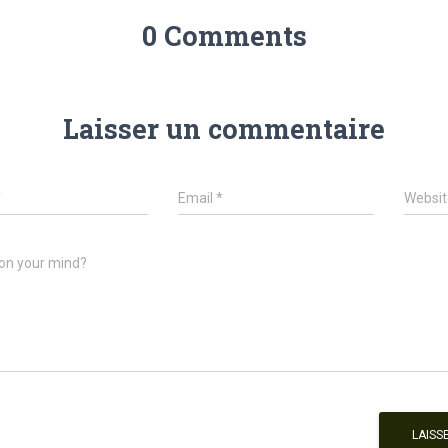
0 Comments
Laisser un commentaire
*
Email
*
Websit
on your mind?