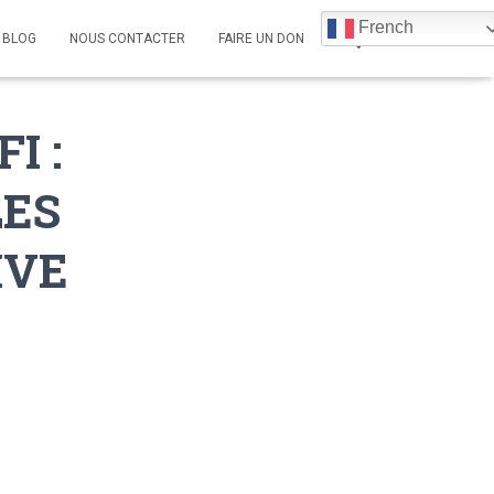
French
BLOG
NOUS CONTACTER
FAIRE UN DON
I :
LES
IVE