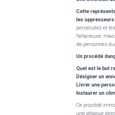
Cette représenta
les oppresseurs 
persécutés et le
fallacieuse, mai
de personnes dur
Un procédé dang
Quel est le but 
Désigner un enne
Livrer une person
Instaurer un cli
Ce procédé immon
une attaque direc