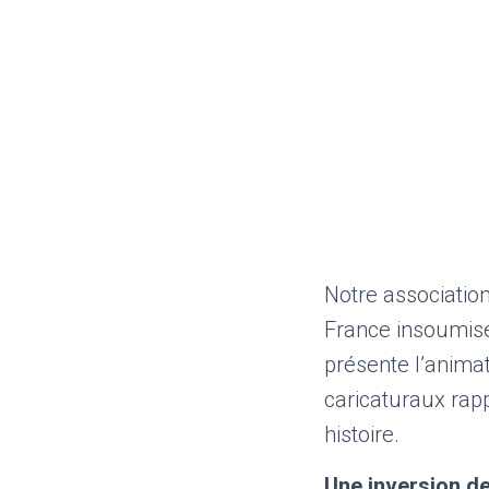
Notre associatio
France insoumise 
présente l’animat
caricaturaux rap
histoire.
Une inversion de