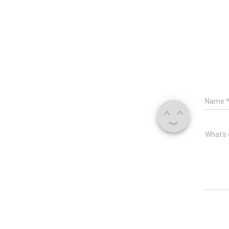
Name
What's 