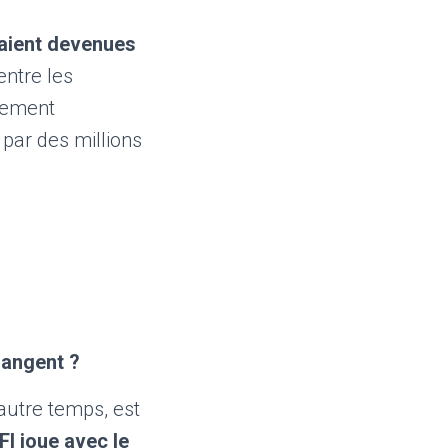
raient devenues
entre les
ulement
par des millions
rangent ?
utre temps, est
FI joue avec le