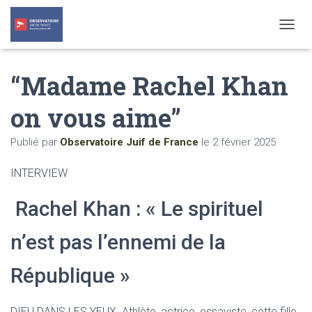
T
O
G
“Madame Rachel Khan
G
L
E
on vous aime”
N
A
Publié par
Observatoire Juif de France
le
2 février 2025
V
I
G
INTERVIEW
A
T
Rachel Khan : « Le spirituel
I
O
N
n’est pas l’ennemi de la
République »
DIEU DANS LES YEUX. Athlète, actrice, essayiste, cette fille