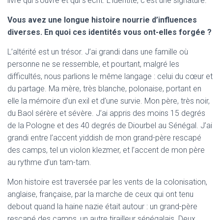
livre qui s’ouvre et qui s’écrit. L’identité, c’est une signature.
Vous avez une longue histoire nourrie d’influences
diverses. En quoi ces identités vous ont-elles forgée ?
L’altérité est un trésor. J’ai grandi dans une famille où
personne ne se ressemble, et pourtant, malgré les
difficultés, nous parlions le même langage : celui du cœur et
du partage. Ma mère, très blanche, polonaise, portant en
elle la mémoire d’un exil et d’une survie. Mon père, très noir,
du Baol sérère et sévère. J’ai appris des moins 15 degrés
de la Pologne et des 40 degrés de Diourbel au Sénégal. J’ai
grandi entre l’accent yiddish de mon grand-père rescapé
des camps, tel un violon klezmer, et l’accent de mon père
au rythme d’un tam-tam.
Mon histoire est traversée par les vents de la colonisation,
anglaise, française, par la marche de ceux qui ont tenu
debout quand la haine nazie était autour : un grand-père
rescapé des camps, un autre tirailleur sénégalais. Deux