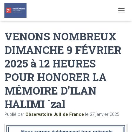
T
O
G
VENONS NOMBREUX
G
L
E
DIMANCHE 9 FÉVRIER
N
A
2025 à 12 HEURES
V
I
G
POUR HONORER LA
A
T
MÉMOIRE D’ILAN
I
O
N
HALIMI `zal
Publié par
Observatoire Juif de France
le
27 janvier 2025