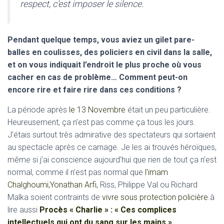
respect, c’est imposer le silence.
Pendant quelque temps, vous aviez un gilet pare-
balles en coulisses, des policiers en civil dans la salle,
et on vous indiquait l’endroit le plus proche où vous
cacher en cas de problème… Comment peut-on
encore rire et faire rire dans ces conditions ?
La période après
le 13 Novembre
était un peu particulière.
Heureusement, ça n’est pas comme ça tous les jours.
J’étais surtout très admirative des spectateurs qui sortaient
au spectacle après ce carnage. Je les ai trouvés héroïques,
même si j’ai conscience aujourd’hui que rien de tout ça n’est
normal, comme il n’est pas normal que
l’imam
Chalghoumi,
Yonathan Arfi,
Riss, Philippe Val ou Richard
Malka soient contraints de
vivre sous protection policière
.à
lire aussi
Procès « Charlie » : « Ces complices
intellectuels qui ont du sang sur les mains »