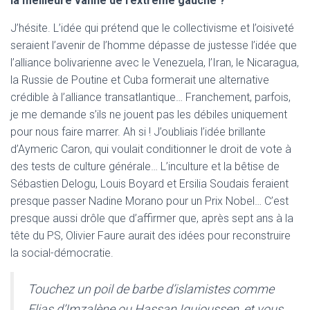
la meilleure vanne de l’extrême gauche ?
J’hésite. L’idée qui prétend que le collectivisme et l’oisiveté
seraient l’avenir de l’homme dépasse de justesse l’idée que
l’alliance bolivarienne avec le Venezuela, l’Iran, le Nicaragua,
la Russie de Poutine et Cuba formerait une alternative
crédible à l’alliance transatlantique… Franchement, parfois,
je me demande s’ils ne jouent pas les débiles uniquement
pour nous faire marrer. Ah si ! J’oubliais l’idée brillante
d’Aymeric Caron, qui voulait conditionner le droit de vote à
des tests de culture générale… L’inculture et la bêtise de
Sébastien Delogu, Louis Boyard et Ersilia Soudais feraient
presque passer Nadine Morano pour un Prix Nobel… C’est
presque aussi drôle que d’affirmer que, après sept ans à la
tête du PS, Olivier Faure aurait des idées pour reconstruire
la social-démocratie.
Touchez un poil de barbe d’islamistes comme
Elias d’Imzalène ou Hassan Iquioussen, et vous