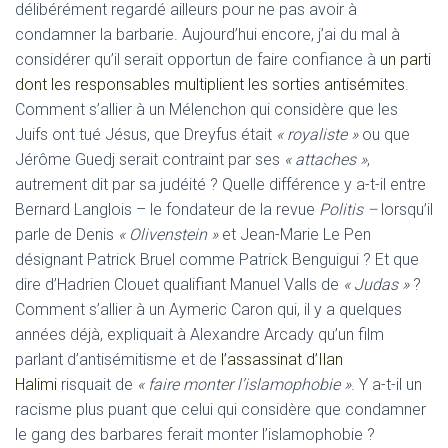
délibérément regardé ailleurs pour ne pas avoir à
condamner la barbarie. Aujourd’hui encore, j’ai du mal à
considérer qu’il serait opportun de faire confiance à
un parti
dont les responsables multiplient les sorties antisémites
.
Comment s’allier à un Mélenchon qui considère que les
Juifs ont tué Jésus, que Dreyfus était
« royaliste »
ou que
Jérôme Guedj serait contraint par ses
« attaches »
,
autrement dit par sa judéité ? Quelle différence y a-t-il entre
Bernard Langlois – le fondateur de la revue
Politis –
lorsqu’il
parle de Denis
« Olivenstein »
et Jean-Marie Le Pen
désignant Patrick Bruel comme Patrick Benguigui ? Et que
dire d’Hadrien Clouet qualifiant Manuel Valls de
« Judas »
?
Comment s’allier à un Aymeric Caron qui, il y a quelques
années déjà, expliquait à Alexandre Arcady qu’un film
parlant d’antisémitisme et de
l’assassinat d’Ilan
Halimi
risquait de
« faire monter l’islamophobie »
. Y a-t-il un
racisme plus puant que celui qui considère que condamner
le gang des barbares ferait monter l’islamophobie ?