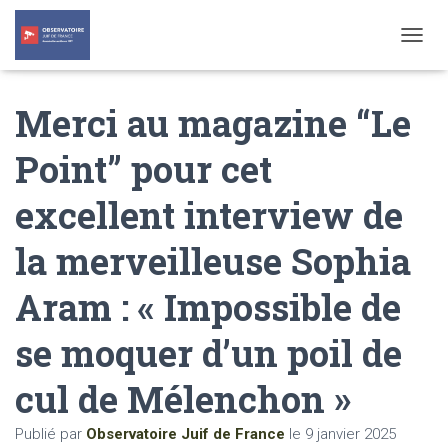
T
O
G
Merci au magazine “Le
G
L
E
Point” pour cet
N
A
excellent interview de
V
I
G
la merveilleuse Sophia
A
T
Aram : « Impossible de
I
O
N
se moquer d’un poil de
cul de Mélenchon »
Publié par
Observatoire Juif de France
le
9 janvier 2025